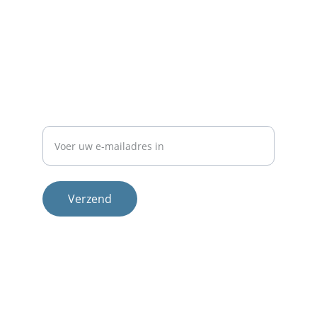
Contact
Neem 
contact
 met ons op voor meer info.
NIEUWSBRIEF
E-mailadres
Verzend
Therapeuten
Methode
Cliënten login