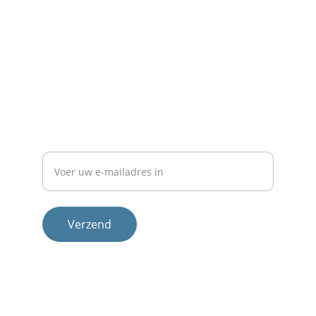
Contact
Neem 
contact
 met ons op voor meer info.
NIEUWSBRIEF
E-mailadres
Verzend
Therapeuten
Methode