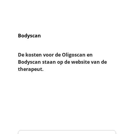
Bodyscan
De kosten voor de Oligoscan en 
Bodyscan staan op de website van de 
therapeut.
Contact
Neem 
contact
 met ons op voor meer info.
NIEUWSBRIEF
E-mailadres