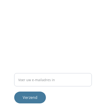
Contact
Neem 
contact
 met ons op voor meer info.
NIEUWSBRIEF
E-mailadres
Verzend