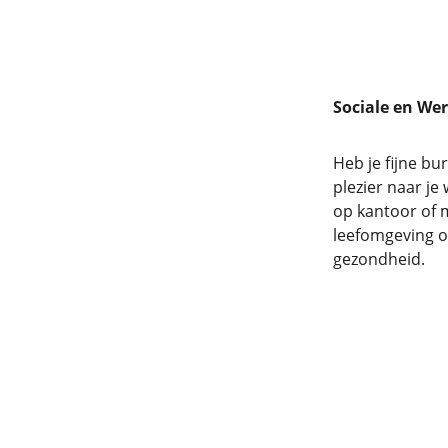
Sociale en We
Heb je fijne bu
plezier naar je
op kantoor of 
leefomgeving oo
gezondheid.