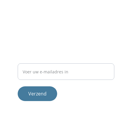
Contact
Neem 
contact
 met ons op voor meer info.
NIEUWSBRIEF
E-mailadres
Verzend
Therapeuten
Methode