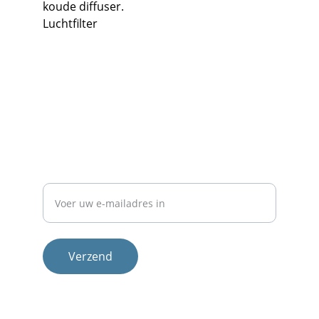
koude diffuser.
Luchtfilter
Contact
Neem 
contact
 met ons op voor meer info.
NIEUWSBRIEF
E-mailadres
Verzend
Therapeuten