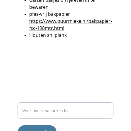
Glazen bakjes om je eten in te 
bewaren
pfas-vrij bakpapier 
https://www.puurmieke.nl/bakpapier-
fsc-198mtr.html
Houten snijplank
Contact
Neem 
contact
 met ons op voor meer info.
NIEUWSBRIEF
E-mailadres