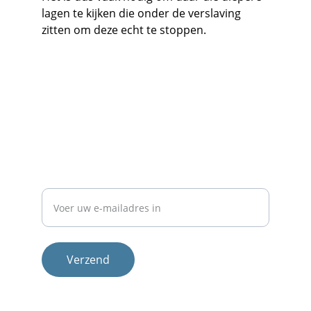
lagen te kijken die onder de verslaving 
zitten om deze echt te stoppen.
Contact
Neem 
contact
 met ons op voor meer info.
NIEUWSBRIEF
E-mailadres
Verzend
Therapeuten