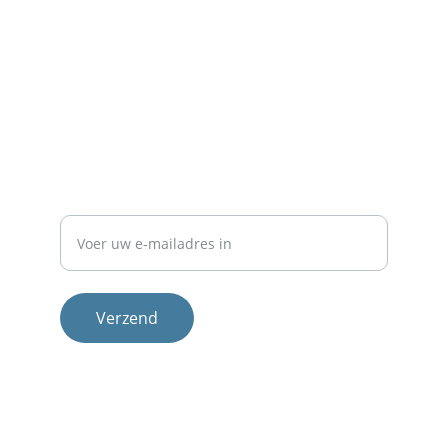
Contact
Neem 
contact
 met ons op voor meer info.
NIEUWSBRIEF
E-mailadres
Verzend
Therapeuten
Methode