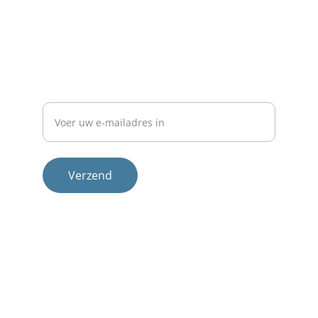
Contact
Neem 
contact
 met ons op voor meer info.
NIEUWSBRIEF
E-mailadres
Verzend
Therapeuten
Methode
Cliënten login
© 2025. All rights reserved.